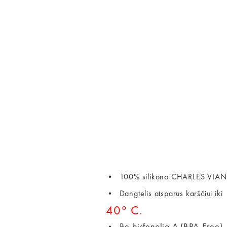
• 100% silikono CHARLES VIANCI
• Dangtelis atsparus karščiui ik
40° C.
Be bisfenolio A (BPA-Free).
•