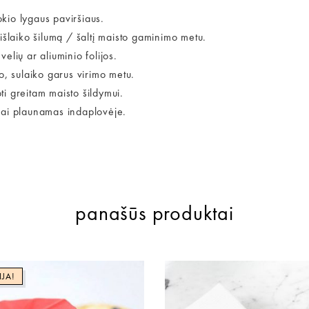
kio lygaus paviršiaus.
išlaiko šilumą / šaltį maisto gaminimo metu.
elių ar aliuminio folijos.
 sulaiko garus virimo metu.
i greitam maisto šildymui.
i plaunamas indaplovėje.
panašūs produktai
IJA!