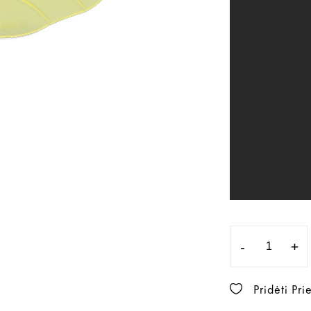
-
+
Pridėti Pr