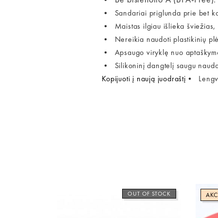
• Sandariai priglunda prie bet ko
• Maistas ilgiau išlieka šviežias, 
• Nereikia naudoti plastikinių plėv
• Apsaugo viryklę nuo aptaškymo,
• Silikoninį dangtelį saugu naudot
Kopijuoti į naują juodraštį
• Lengva
OUT OF STOCK
AKC