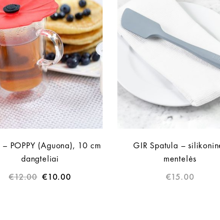
. – POPPY (Aguona), 10 cm
GIR Spatula – silikonin
dangteliai
mentelės
€
12.00
€
10.00
€
15.00