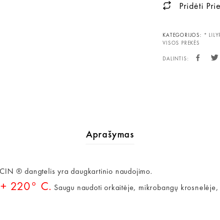
Pridėti Pr
KATEGORIJOS:
* LILY
VISOS PREKĖS
DALINTIS:
Aprašymas
N ® dangtelis yra daugkartinio naudojimo.
+ 220° C.
i
Saugu naudoti orkaitėje, mikrobangų krosnelėje, 