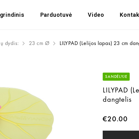
grindinis
Parduotuvė
Video
Kontak
ų dydis:
23 cm Ø
LILYPAD (Lelijos lapas) 23 cm dan
SANDĖLYJE
LILYPAD (Le
dangtelis
€
20.00