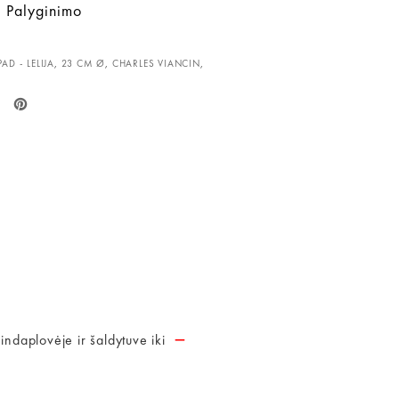
ie Palyginimo
PAD - LELIJA
,
23 CM Ø
,
CHARLES VIANCIN
,
–
indaplovėje ir šaldytuve iki