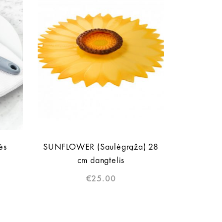
ės
SUNFLOWER (Saulėgrąža) 28
cm dangtelis
€
25.00