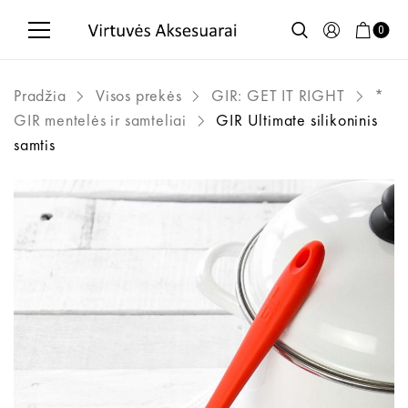
0
Pradžia
Visos prekės
GIR: GET IT RIGHT
*
GIR mentelės ir samteliai
GIR Ultimate silikoninis
samtis