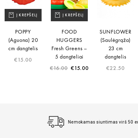
S
Į KREPŠELĮ
Į KREPŠELĮ
POPPY
FOOD
SUNFLOWER
(Aguona) 20
HUGGERS
(Saulėgrąža)
cm dangtelis
Fresh Greens –
23 cm
5 dangteliai
dangtelis
€
15.00
€
16.00
€
15.00
€
22.50
Nemokamas siuntimas virš 50 e