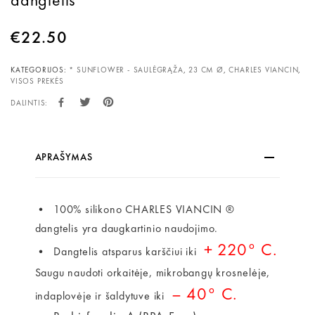
€
22.50
KATEGORIJOS:
* SUNFLOWER - SAULĖGRĄŽA
,
23 CM Ø
,
CHARLES VIANCIN
,
VISOS PREKĖS
DALINTIS:
APRAŠYMAS
• 100% silikono CHARLES VIANCIN ®
dangtelis yra daugkartinio naudojimo.
+ 220° C.
• Dangtelis atsparus karščiui iki
Saugu naudoti orkaitėje, mikrobangų krosnelėje,
– 40° C.
indaplovėje ir šaldytuve iki