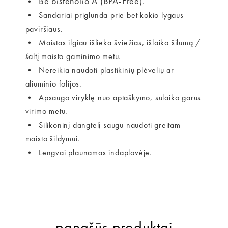
Be bisfenolio A (BPA-Free).
•
• Sandariai priglunda prie bet kokio lygaus
paviršiaus.
• Maistas ilgiau išlieka šviežias, išlaiko šilumą /
šaltį maisto gaminimo metu.
• Nereikia naudoti plastikinių plėvelių ar
aliuminio folijos.
• Apsaugo viryklę nuo aptaškymo, sulaiko garus
virimo metu.
• Silikoninį dangtelį saugu naudoti greitam
maisto šildymui.
• Lengvai plaunamas indaplovėje.
panašūs produktai