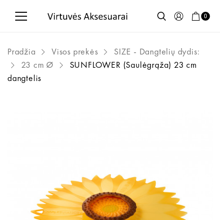
0
Pradžia
Visos prekės
SIZE - Dangtelių dydis:
23 cm Ø
SUNFLOWER (Saulėgrąža) 23 cm
dangtelis