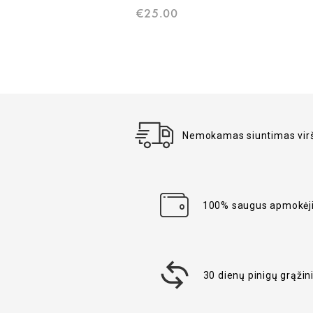
€
25.00
Nemokamas siuntimas virš
100% saugus apmokėj
30 dienų pinigų grąži