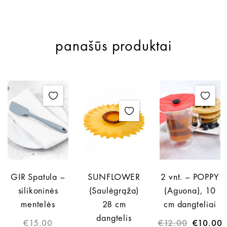
panašūs produktai
GIR Spatula –
SUNFLOWER
2 vnt. – POPPY
silikoninės
(Saulėgrąža)
(Aguona), 10
mentelės
28 cm
cm dangteliai
dangtelis
€
15.00
€
12.00
€
10.00