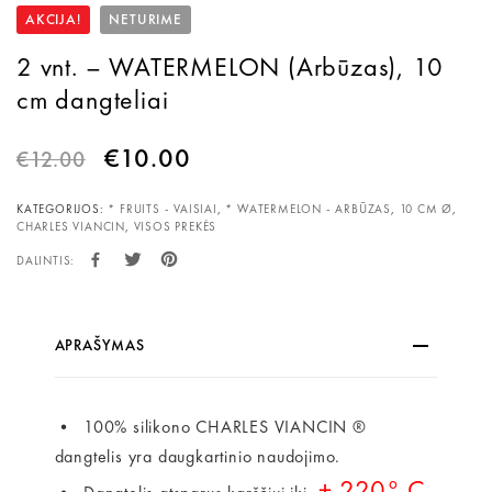
AKCIJA!
NETURIME
2 vnt. – WATERMELON (Arbūzas), 10
cm dangteliai
€
10.00
€
12.00
KATEGORIJOS:
* FRUITS - VAISIAI
,
* WATERMELON - ARBŪZAS
,
10 CM Ø
,
CHARLES VIANCIN
,
VISOS PREKĖS
DALINTIS:
APRAŠYMAS
• 100% silikono CHARLES VIANCIN ®
dangtelis yra daugkartinio naudojimo.
+ 220° C.