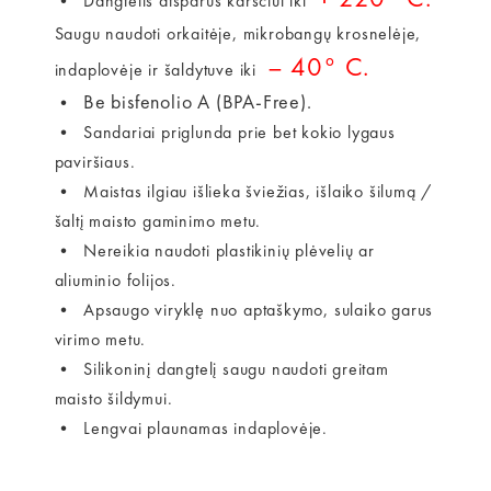
• Dangtelis atsparus karščiui iki
Saugu naudoti orkaitėje, mikrobangų krosnelėje,
– 40° C.
indaplovėje ir šaldytuve iki
Be bisfenolio A (BPA-Free).
•
• Sandariai priglunda prie bet kokio lygaus
paviršiaus.
• Maistas ilgiau išlieka šviežias, išlaiko šilumą /
šaltį maisto gaminimo metu.
• Nereikia naudoti plastikinių plėvelių ar
aliuminio folijos.
• Apsaugo viryklę nuo aptaškymo, sulaiko garus
virimo metu.
• Silikoninį dangtelį saugu naudoti greitam
maisto šildymui.
• Lengvai plaunamas indaplovėje.