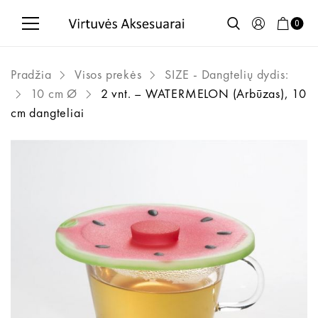
0
Pradžia
Visos prekės
SIZE - Dangtelių dydis:
10 cm Ø
2 vnt. – WATERMELON (Arbūzas), 10
cm dangteliai