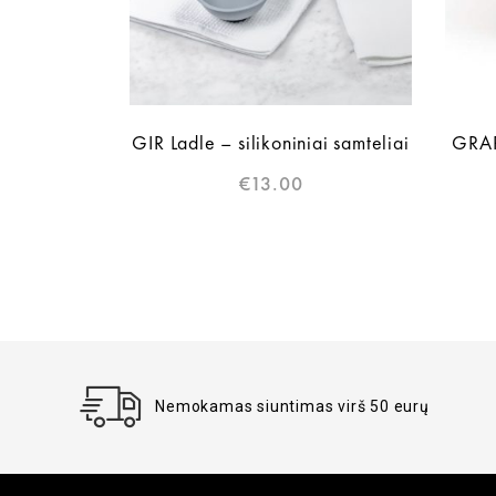
GIR Ladle – silikoniniai samteliai
GRAP
€
13.00
Nemokamas siuntimas virš 50 eurų