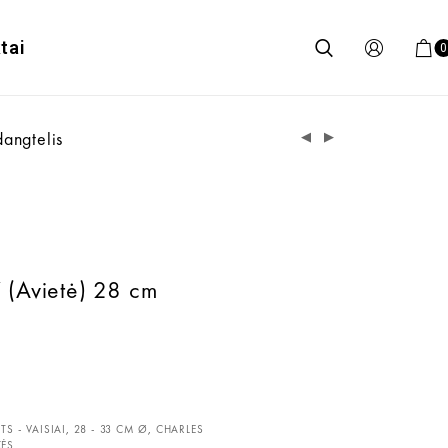
tai
0
angtelis
(Avietė) 28 cm
TS - VAISIAI
,
28 - 33 CM Ø
,
CHARLES
KĖS