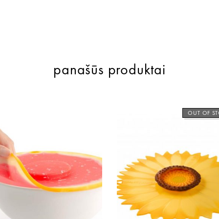
panašūs produktai
OUT OF S