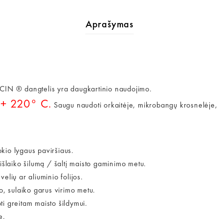
Aprašymas
N ® dangtelis yra daugkartinio naudojimo.
+ 220° C.
i
Saugu naudoti orkaitėje, mikrobangų krosnelėje, 
kio lygaus paviršiaus.
išlaiko šilumą / šaltį maisto gaminimo metu.
elių ar aliuminio folijos.
 sulaiko garus virimo metu.
i greitam maisto šildymui.
e.