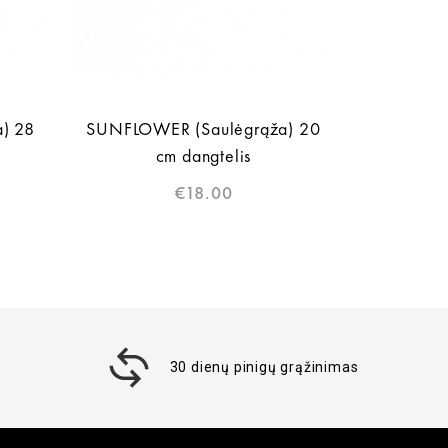
) 28
SUNFLOWER (Saulėgrąža) 20
cm dangtelis
€
18.00
30 dienų pinigų grąžinimas