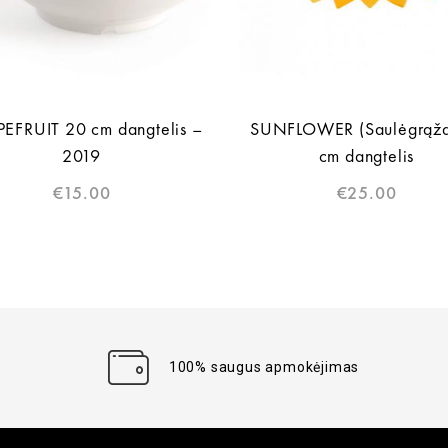
EFRUIT 20 cm dangtelis –
SUNFLOWER (Saulėgrąža
2019
cm dangtelis
€
15.00
€
25.00
100% saugus apmokėjimas