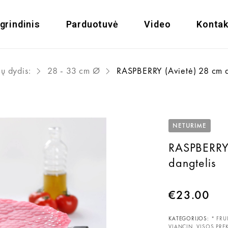
grindinis
Parduotuvė
Video
Kontak
ų dydis:
28 - 33 cm Ø
RASPBERRY (Avietė) 28 cm d
NETURIME
RASPBERRY 
dangtelis
€
23.00
KATEGORIJOS:
* FRUI
VIANCIN
,
VISOS PRE