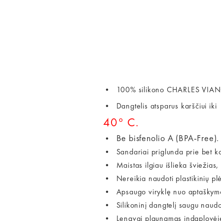
• 100% silikono CHARLES VIANCI
• Dangtelis atsparus karščiui ik
40° C.
Be bisfenolio A (BPA-Free).
•
• Sandariai priglunda prie bet ko
• Maistas ilgiau išlieka šviežias, 
• Nereikia naudoti plastikinių plėv
• Apsaugo viryklę nuo aptaškymo,
• Silikoninį dangtelį saugu naudot
• Lengvai plaunamas indaplovėj